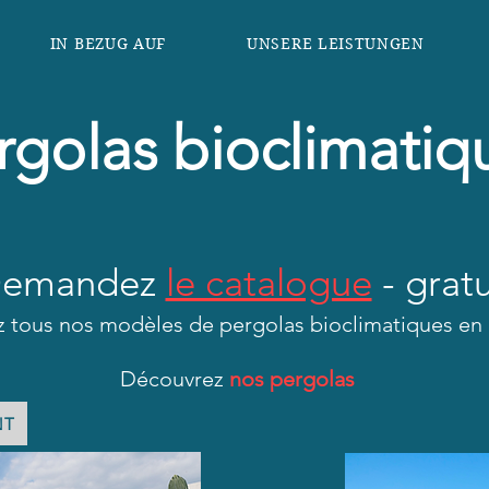
IN BEZUG AUF
UNSERE LEISTUNGEN
rgolas bioclimatiq
emandez
le catalogue
- gratu
 tous nos modèles de pergolas bioclimatiques en
Découvrez
nos pergolas
NT